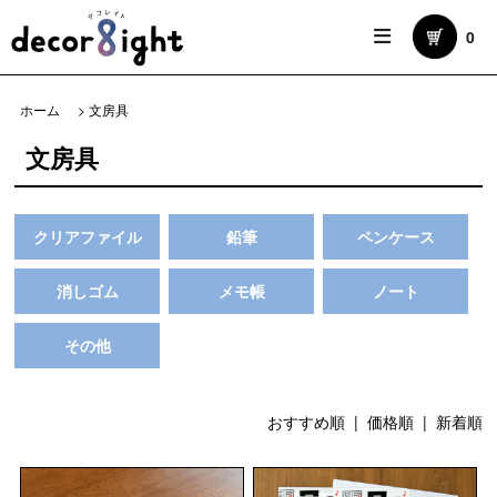
0
ホーム
>
文房具
文房具
クリアファイル
鉛筆
ペンケース
消しゴム
メモ帳
ノート
その他
おすすめ順 |
価格順
|
新着順